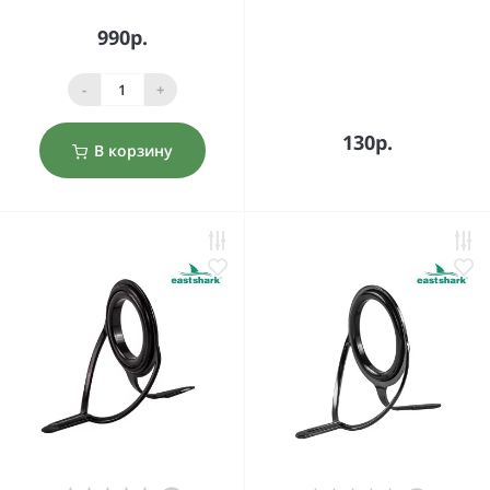
990р.
-
+
130р.
В корзину