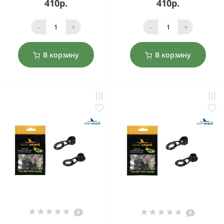
410р.
410р.
-
+
-
+
В корзину
В корзину
0
0