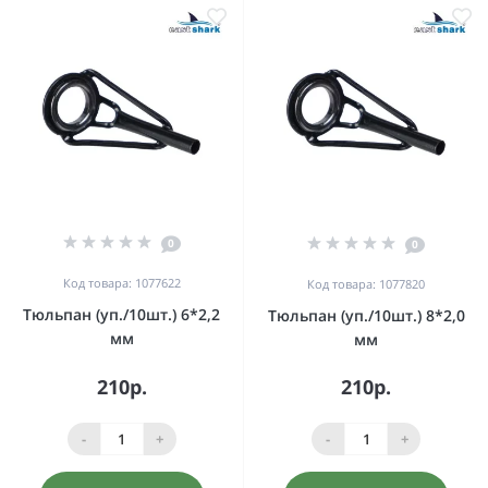
0
0
Код товара: 1077622
Код товара: 1077820
Тюльпан (уп./10шт.) 6*2,2
Тюльпан (уп./10шт.) 8*2,0
мм
мм
210р.
210р.
-
+
-
+