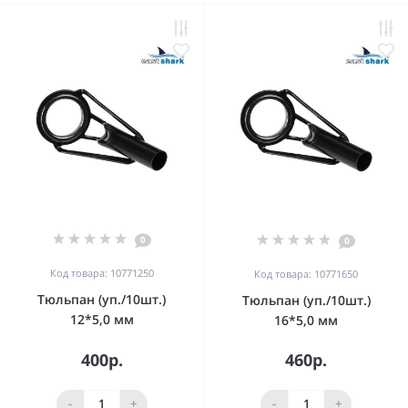
0
0
Код товара: 10771250
Код товара: 10771650
Тюльпан (уп./10шт.)
Тюльпан (уп./10шт.)
12*5,0 мм
16*5,0 мм
400р.
460р.
-
+
-
+