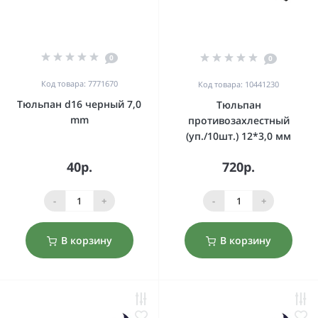
0
0
Код товара: 7771670
Код товара: 10441230
Тюльпан d16 черный 7,0
Тюльпан
mm
противозахлестный
(уп./10шт.) 12*3,0 мм
40р.
720р.
-
+
-
+
В корзину
В корзину