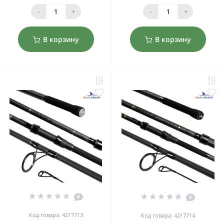
-
+
-
+
В корзину
В корзину
0
0
Код товара: 4217713
Код товара: 4217714