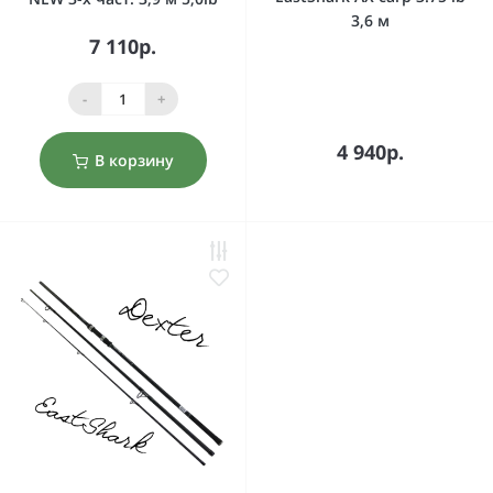
3,6 м
7 110р.
-
+
4 940р.
В корзину