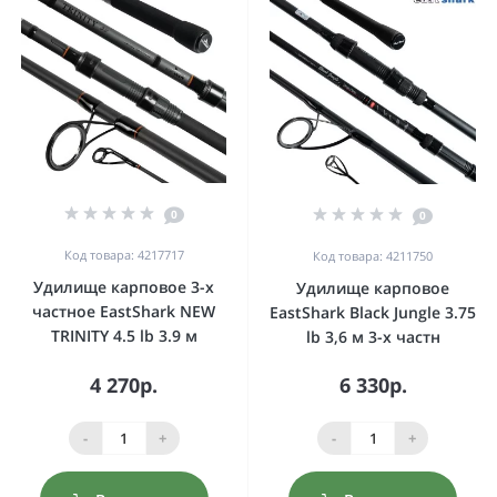
0
0
Код товара: 4217717
Код товара: 4211750
Удилище карповое 3-х
Удилище карповое
частное EastShark NEW
EastShark Black Jungle 3.75
TRINITY 4.5 lb 3.9 м
lb 3,6 м 3-x частн
4 270р.
6 330р.
-
+
-
+