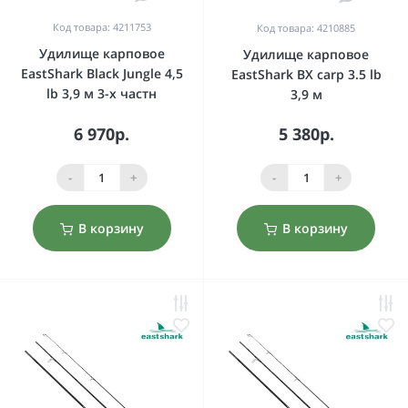
Код товара: 4211753
Код товара: 4210885
Удилище карповое
Удилище карповое
EastShark Black Jungle 4,5
EastShark BX carp 3.5 lb
lb 3,9 м 3-x частн
3,9 м
6 970р.
5 380р.
-
+
-
+
В корзину
В корзину