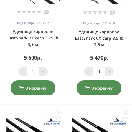
0
0
Код товара: 4210887
Код товара: 4210858
Удилище карповое
Удилище карповое
EastShark BX carp 3.75 lb
EastShark CX carp 3.5 lb
3,9 м
3,6 м
5 600р.
5 470р.
-
+
-
+
В корзину
В корзину