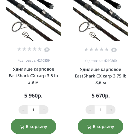
0
0
Код товара: 4210859
Код товара: 4210860
Удилище карповое
Удилище карповое
EastShark CX carp 3.5 lb
EastShark CX carp 3.75 lb
3,9 м
3,6 м
5 960р.
5 670р.
-
+
-
+
В корзину
В корзину