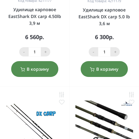
Код товара: 4211177
Код товара: 4211179
Удилище карповое
Удилище карповое
EastShark DX carp 4.50lb
EastShark DX carp 5.0 lb
3,9 м
3,6 м
6 560р.
6 300р.
-
+
-
+
В корзину
В корзину