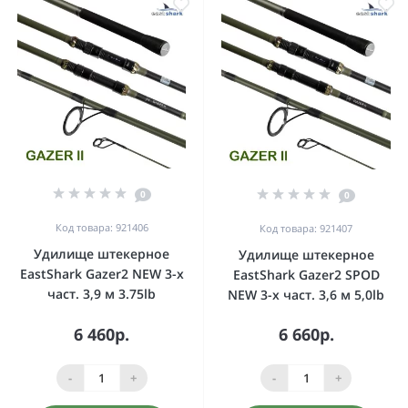
0
0
Код товара: 921406
Код товара: 921407
Удилище штекерное
Удилище штекерное
EastShark Gazer2 NEW 3-x
EastShark Gazer2 SPOD
част. 3,9 м 3.75lb
NEW 3-x част. 3,6 м 5,0lb
6 460р.
6 660р.
-
+
-
+