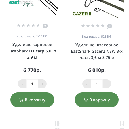
0
0
Код товара: 4211181
Код товара: 921405
Удилище карповое
Удилище штекерное
EastShark DX carp 5.0 lb
EastShark Gazer2 NEW 3-x
3,9 м
част. 3,6 м 3.75lb
6 770р.
6 010р.
-
+
-
+
В корзину
В корзину