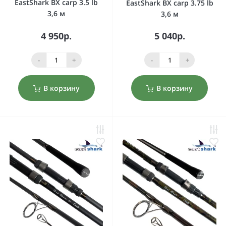
EastShark BX carp 3.5 lb
EastShark BX carp 3.75 lb
3,6 м
3,6 м
4 950р.
5 040р.
-
+
-
+
В корзину
В корзину