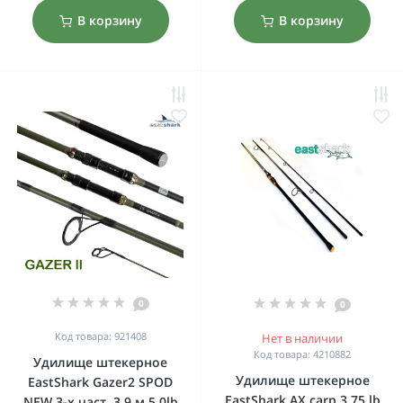
В корзину
В корзину
0
0
Код товара: 921408
Нет в наличии
Код товара: 4210882
Удилище штекерное
Удилище штекерное
EastShark Gazer2 SPOD
EastShark AX carp 3.75 lb
NEW 3-x част. 3,9 м 5,0lb