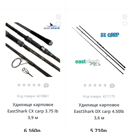
0
0
Код товара: 4210861
Код товара: 4211175
Удилище карповое
Удилище карповое
EastShark CX carp 3.75 lb
EastShark DX carp 4.50lb
3,9 м
3,6 м
6 160р.
5 710р.