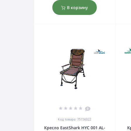
В корзину
0
Код товара: 75156022
Кресло EastShark HYC 001 AL-
К