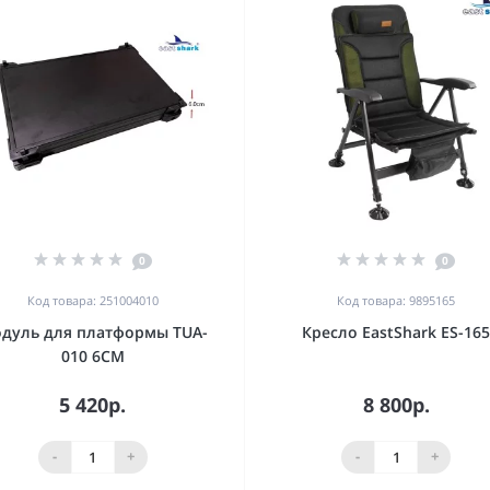
0
0
Код товара: 251004010
Код товара: 9895165
дуль для платформы TUA-
Кресло EastShark ES-16
010 6CM
5 420р.
8 800р.
-
+
-
+