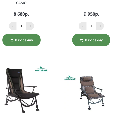
CAMO
8 680р.
9 950р.
-
+
-
+
В корзину
В корзину