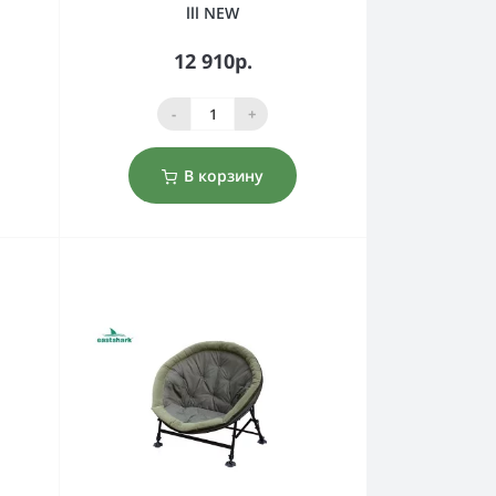
lll NEW
12 910р.
-
+
В корзину