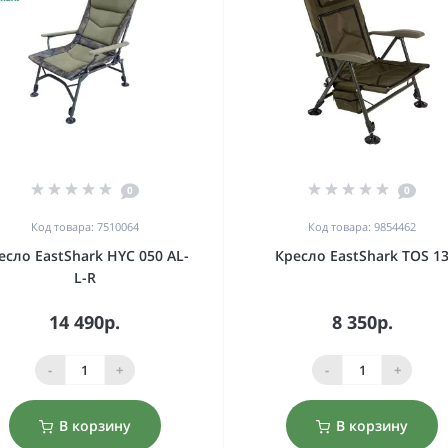
0
0
Код товара: 7510064
Код товара: 9854462
есло EastShark HYC 050 AL-
Кресло EastShark TOS 1
L-R
14 490р.
8 350р.
-
+
-
+
В корзину
В корзину