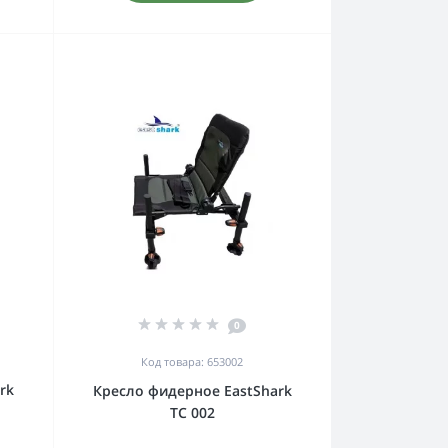
0
Код товара: 653002
rk
Кресло фидерное EastShark
TC 002