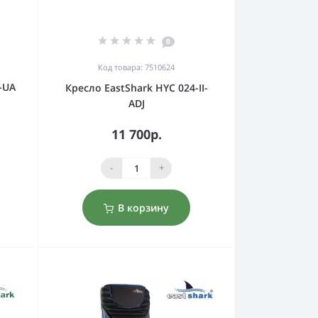
0
Код товара: 7510624
-UA
Кресло EastShark HYC 024-II-
ADJ
11 700р.
-
+
В корзину