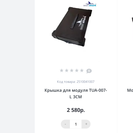
0
Код товара: 2510041007
Крышка для модуля TUA-007-
Мо
L 3CM
2 580р.
-
+