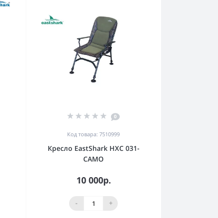
0
Код товара: 7510999
5
Кресло EastShark HXC 031-
CAMO
10 000р.
-
+