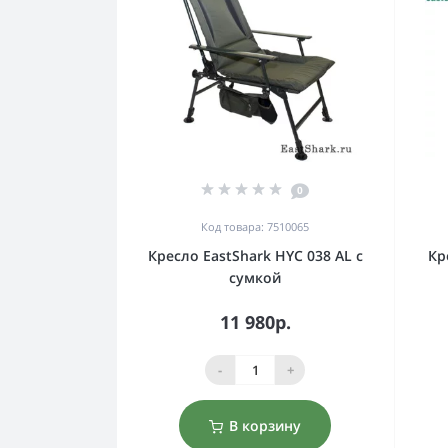
0
Код товара: 7510065
Кресло EastShark HYC 038 AL с
Кр
сумкой
11 980р.
-
+
В корзину