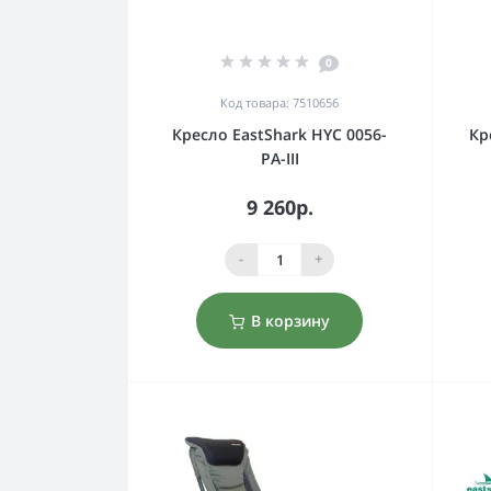
0
Код товара: 7510656
Кресло EastShark HYC 0056-
Кр
PA-III
9 260р.
-
+
В корзину