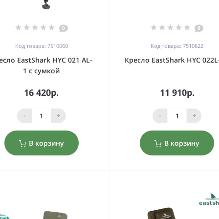
0
0
Код товара: 7510060
Код товара: 7510622
есло EastShark HYC 021 AL-
Кресло EastShark HYC 022L
1 с сумкой
16 420р.
11 910р.
-
+
-
+
В корзину
В корзину