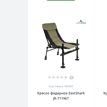
0
Код товара: 665002
Кресло фидерное EastShark
К
JR-711967