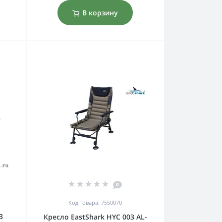
В корзину
0
Код товара: 7550070
3
Кресло EastShark HYC 003 AL-