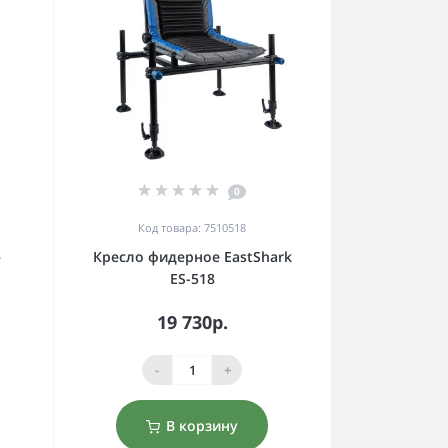
0
Код товара: 7510518
3
Кресло фидерное EastShark
ES-518
19 730р.
-
+
В корзину