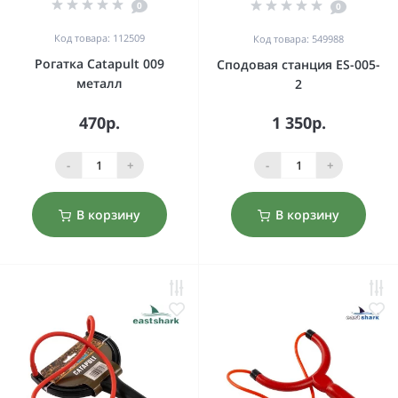
0
0
Код товара: 112509
Код товара: 549988
Рогатка Catapult 009
Сподовая станция ES-005-
металл
2
470р.
1 350р.
-
+
-
+
В корзину
В корзину