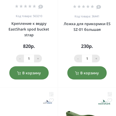
0
0
Код товара: 563210
Код товара: 36441
Крепление к ведру
Ложка для прикормки ES
EastShark spod bucket
SZ-01 большая
strap
820р.
230р.
-
+
-
+
В корзину
В корзину