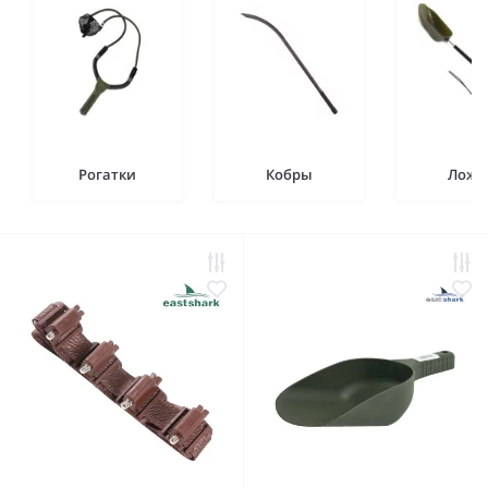
Рогатки
Кобры
Ложк