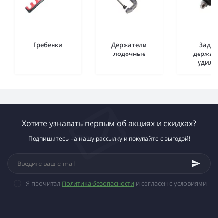
Гребенки
Держатели
Задн
лодочные
держат
удил
Хотите узнавать первым об акциях и скидках?
Подпишитесь на нашу рассылку и покупайте с выгодой!
Я прочитал
Политика безопасности
и согласен с условиями