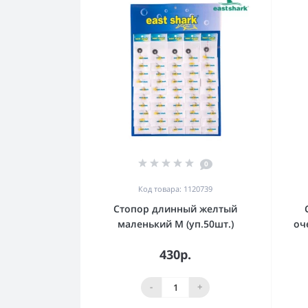
0
Код товара: 1120739
Стопор длинный желтый
маленький M (уп.50шт.)
оч
430р.
-
+