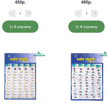
450р.
480р.
-
+
-
+
В корзину
В корзину