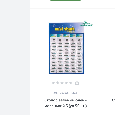
0
Код товара: 112031
Стопор зеленый очень
С
маленький S (уп.50шт.)