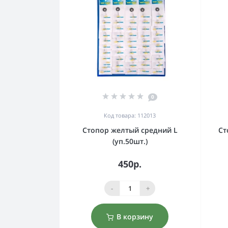
0
Код товара: 112013
Стопор желтый средний L
Ст
(уп.50шт.)
450р.
-
+
В корзину