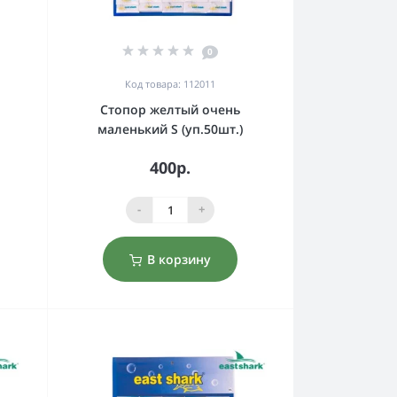
0
Код товара: 112011
Стопор желтый очень
маленький S (уп.50шт.)
400р.
-
+
В корзину