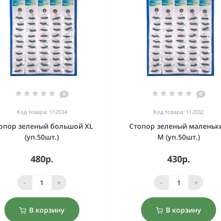
0
0
Код товара: 112034
Код товара: 112032
опор зеленый большой XL
Стопор зеленый маленьк
(уп.50шт.)
M (уп.50шт.)
480р.
430р.
-
+
-
+
В корзину
В корзину