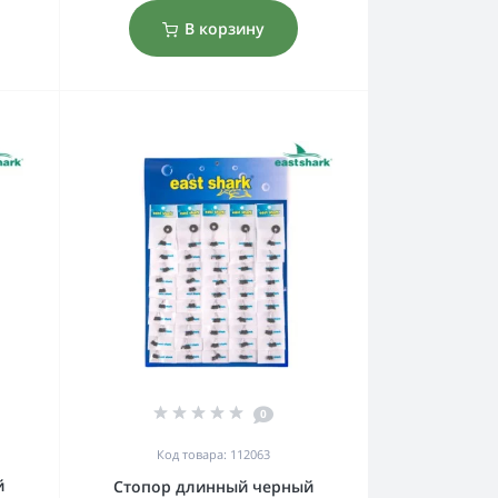
В корзину
0
Код товара: 112063
й
Стопор длинный черный