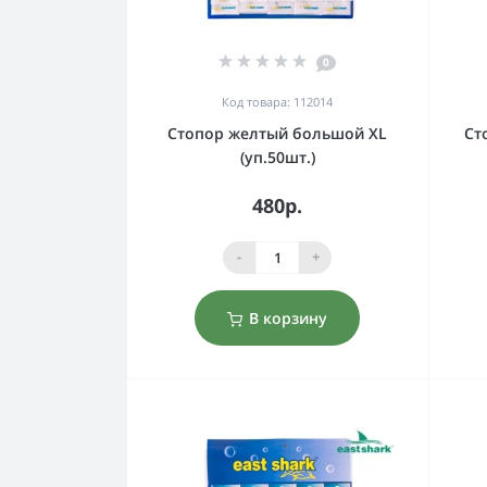
0
Код товара: 112014
Стопор желтый большой XL
Ст
(уп.50шт.)
480р.
-
+
В корзину