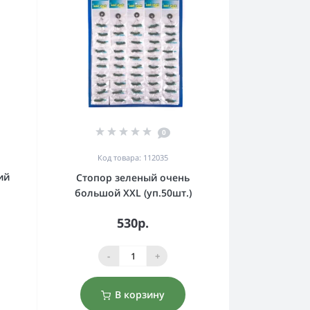
0
Код товара: 112035
ий
Стопор зеленый очень
большой XXL (уп.50шт.)
530р.
-
+
В корзину