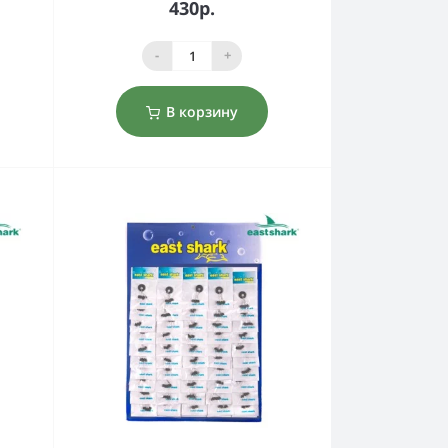
430р.
-
+
В корзину