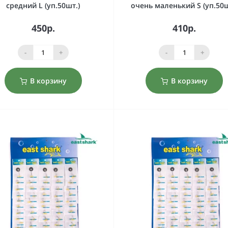
средний L (уп.50шт.)
очень маленький S (уп.50ш
450р.
410р.
-
+
-
+
В корзину
В корзину