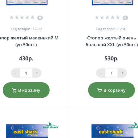
0
0
Код товара: 112012
Код товара: 112015
опор желтый маленький M
Стопор желтый очень
(уп.50шт.)
большой XXL (уп.50шт.)
430р.
530р.
-
+
-
+
В корзину
В корзину