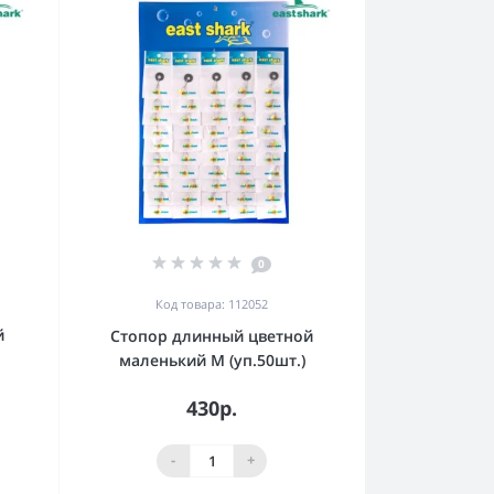
0
Код товара: 112052
й
Стопор длинный цветной
маленький M (уп.50шт.)
430р.
-
+