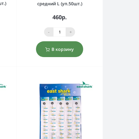
т.)
средний L (уп.50шт.)
460р.
-
+
В корзину