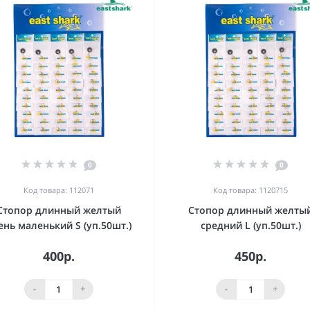
0
0
Код товара: 112071
Код товара: 1120715
Стопор длинный желтый
Стопор длинный желты
ень маленький S (уп.50шт.)
средний L (уп.50шт.)
400р.
450р.
-
+
-
+