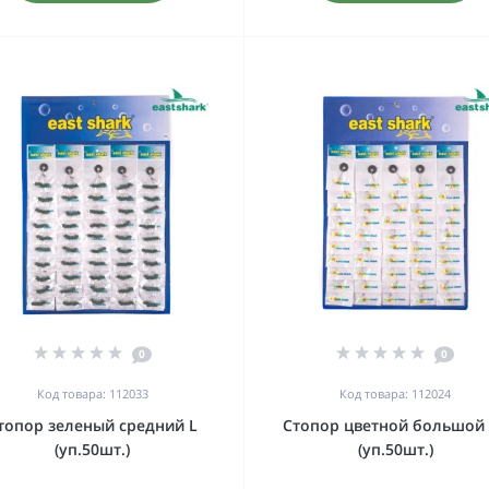
0
0
Код товара: 112033
Код товара: 112024
топор зеленый средний L
Стопор цветной большой
(уп.50шт.)
(уп.50шт.)