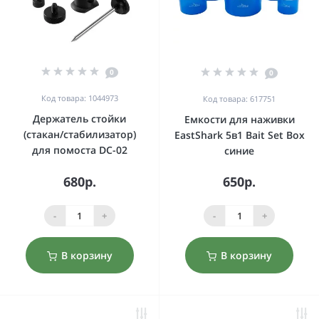
0
0
Код товара: 1044973
Код товара: 617751
Держатель стойки
Емкости для наживки
(стакан/стабилизатор)
EastShark 5в1 Bait Set Box
для помоста DC-02
синие
680р.
650р.
-
+
-
+
В корзину
В корзину