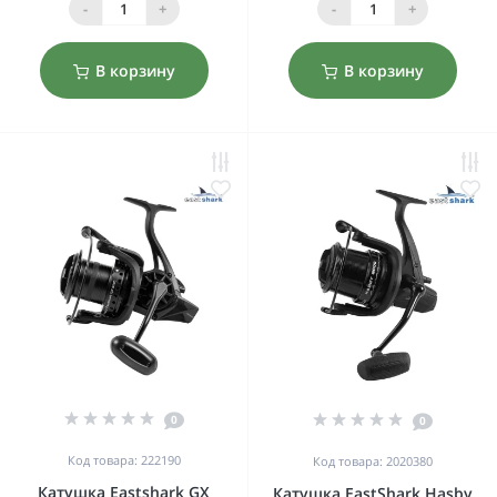
-
+
-
+
В корзину
В корзину
0
0
Код товара: 222190
Код товара: 2020380
Катушка Eastshark GX
Катушка EastShark Hasby