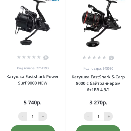
0
0
Код товара: 2214190
Код товара: 945580
Катушка Eastshark Power
Катушка EastShark S-Carp
Surf 9000 NEW
8000 с байтраннером
6+1BB 4.9/1
5 740р.
3 270р.
-
+
-
+