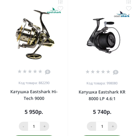
0
0
Код товара: 882290
Код товара: 998080
Катушка Eastshark Hi-
Катушка Eastshark KR
Tech 9000
8000 LP 4.6:1
5 950р.
5 740р.
-
+
-
+