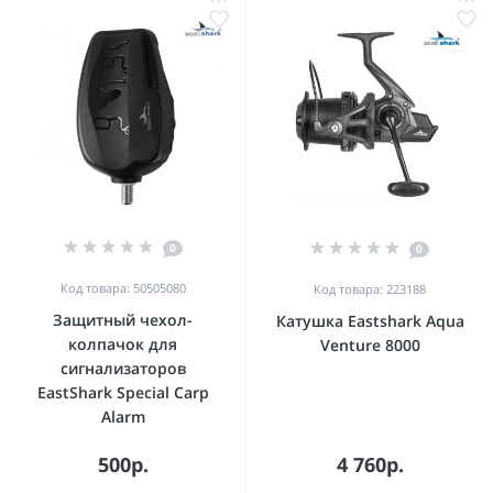
0
0
Код товара: 50505080
Код товара: 223188
Защитный чехол-
Катушка Eastshark Aqua
колпачок для
Venture 8000
сигнализаторов
EastShark Special Carp
Alarm
500р.
4 760р.