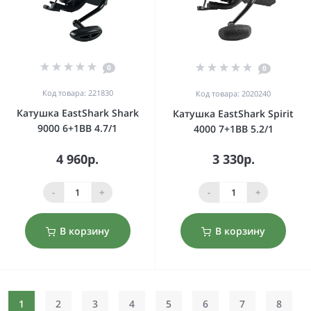
0
0
Код товара: 221830
Код товара: 2020240
Катушка EastShark Shark
Катушка EastShark Spirit
9000 6+1BB 4.7/1
4000 7+1BB 5.2/1
4 960р.
3 330р.
-
+
-
+
В корзину
В корзину
1
2
3
4
5
6
7
8